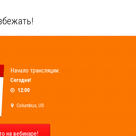
збежать!
Начало трансляции:
Сегодня!
12:00
Columbus, US